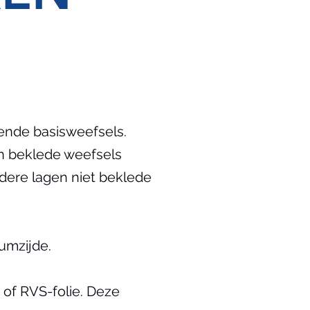
ende basisweefsels.
en beklede weefsels
dere lagen niet beklede
umzijde.
of RVS-folie. Deze