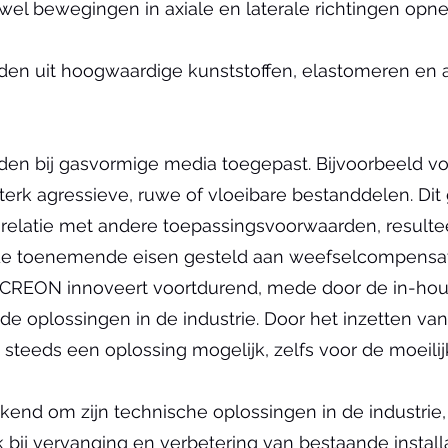
zowel bewegingen in axiale en laterale richtingen opn
n uit hoogwaardige kunststoffen, elastomeren en a
n bij gasvormige media toegepast. Bijvoorbeeld voo
terk agressieve, ruwe of vloeibare bestanddelen. Di
 relatie met andere toepassingsvoorwaarden, resultee
 de toenemende eisen gesteld aan weefselcompensa
. CREON innoveert voortdurend, mede door de in-hou
 oplossingen in de industrie. Door het inzetten van
 steeds een oplossing mogelijk, zelfs voor de moeili
kend om zijn technische oplossingen in de industrie, 
 bij vervanging en verbetering van bestaande installa